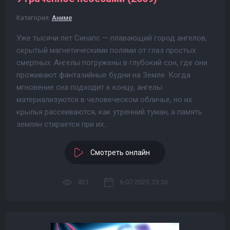
Категория:
Аниме
Уже тысячи лет Синапс — плавающий город ангелов,
скрытый магнетическими полями от глаз простых
смертных. Ангелы погружены в глубокий сон, где они
проживают фантазийные будни на Земле. Когда
мгновение сна подходит к концу, ангелы
материализуются в человеческом обличье, но их
крылья рассеиваются, как утренний туман, а память
землян стирается при их...
Смотреть онлайн
821
6-07-2025, 23:36