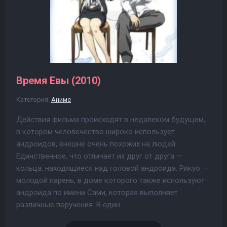
Время Евы (2010)
Категория:
Аниме
Действия фильма происходят в недалеком будущем,
в котором человечество широко использует
андроидов, внешне очень похожих на людей.
Единственное, что отличает их друг от друга —
кольца, находящиеся над головой андроида. Рикуо —
молодой парень, в доме которого также используют
андроида по имени Сами, которая выполняет
различные поручения. В один...