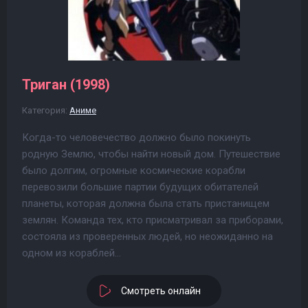
Триган (1998)
Категория:
Аниме
Когда-то человечество должно было покинуть
родную Землю, чтобы найти новый дом. Путешествие
было долгим, огромные космические корабли
перевозили большие партии будущих обитателей
планеты, которая должна была стать пристанищем
землян. Команда тех, кто присматривал за приборами,
состояла из проверенных людей, но неожиданно на
одном из кораблей...
Смотреть онлайн