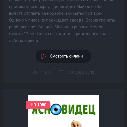
пробивается к пирсу, где её ждет Майкл, чтобы
вместе отплыть на корабле и скрыться от всех.
Однако у пирса их поджидает засада. Взрыв гранаты
разбрасывает Селин и Майкла в разные стороны.
Спустя 12 лет Селин выходит из криогенного сна в
лаборатории и...
Смотреть онлайн
1 870
7-07-2025, 00:13
HD 1080