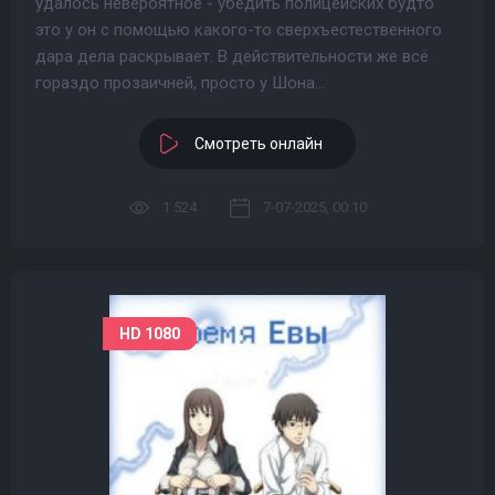
удалось невероятное - убедить полицейских будто
это у он с помощью какого-то сверхъестественного
дара дела раскрывает. В действительности же всё
гораздо прозаичней, просто у Шона...
Смотреть онлайн
1 524
7-07-2025, 00:10
HD 1080