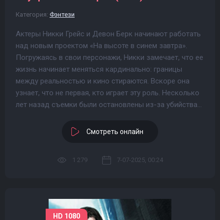
Категория:
Фэнтези
Актеры Никки Грейс и Девон Берк начинают работать
над новым проектом «На высоте в синем завтра».
Погружаясь в свои персонажи, Никки замечает, что ее
жизнь начинает меняться кардинально: границы
между реальностью и кино стираются. Вскоре она
узнает, что не первая, кто играет эту роль. Несколько
лет назад съемки были остановлены из-за убийства...
Смотреть онлайн
1 279
7-07-2025, 00:24
HD 1080