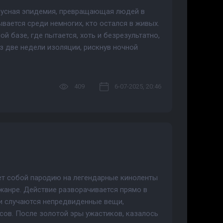
ирусная эпидемия, превращающая людей в
ается среди немногих, кто остался в живых.
й базе, где пытается, хоть и безрезультатно,
з две недели изоляции, рискнув ночной
409
6-07-2025, 20:46
ет собой пародию на легендарные киноленты
жанре. Действие разворачивается прямо в
ми случаются непредвиденные вещи,
ов. После золотой эры ужастиков, казалось