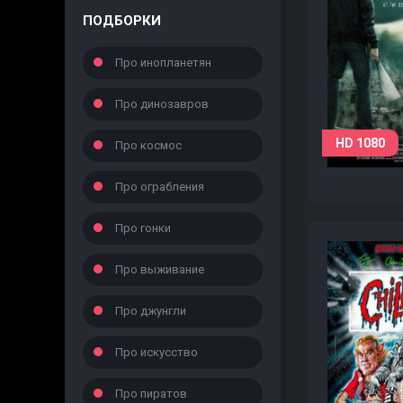
ПОДБОРКИ
Про инопланетян
Про динозавров
HD 1080
Про космос
Про ограбления
Про гонки
Про выживание
Про джунгли
Про искусство
Про пиратов