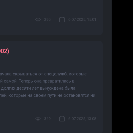
295
6-07-2025, 15:01
02)
начала скрываться от спецслужб, которые
ей самой. Теперь она превратилась в
 долгих десяти лет вынуждена была
ей, которые на своем пути не остановятся ни
349
6-07-2025, 13:08