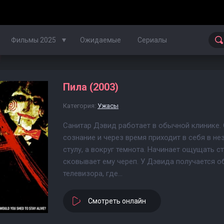
Фильмы 2025
Ожидаемые
Сериалы
Пила (2003)
Фильмы 2024
Категория:
Ужасы
Фильмы 2023
Санитар Дэвид работает в обычной клинике.
Фильмы 2022
сознание и через время приходит в себя в н
стулу, а вокруг темнота. Начинает ощущать с
Фильмы 2021
сковывает ему череп. У Дэвида получается о
Фильмы 2020
телевизора, где...
Смотреть онлайн