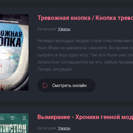
Тревожная кнопка / Кнопка трево
Категория:
Ужасы
Четверо молодых людей стали счастливыми о
Нью-Йорк на шикарном самолете. Во время п
сыграть в еще одну игру. Так все были уже сл
легкостью соглашаются на это, забыв предва
Теперь ситуация...
Смотреть онлайн
Вымирание - Хроники генной мод
Категория:
Ужасы