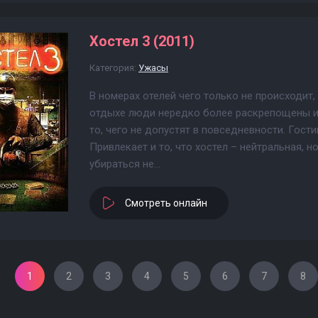
Хостел 3 (2011)
Категория:
Ужасы
В номерах отелей чего только не происходит,
отдыхе люди нередко более раскрепощены и
то, чего не допустят в повседневности. Гос
Привлекает и то, что хостел – нейтральная, 
убираться не...
Смотреть онлайн
1
2
3
4
5
6
7
8