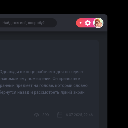
 Однажды в конце рабочего дня он теряет
езнакомом ему помещении. Он привязан к
транный предмет на голове, который словно
бернутся назад и рассмотреть яркий экран
390
6-07-2025, 22:46