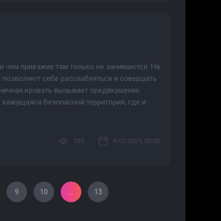
 и чем приезжие там только не занимаются. На
 позволяют себе расслабляться и совершать
тиничная кровать вызывает предвкушение.
но кажущаяся безопасной территория, где и
335
6-07-2025, 00:00
9
10
...
13