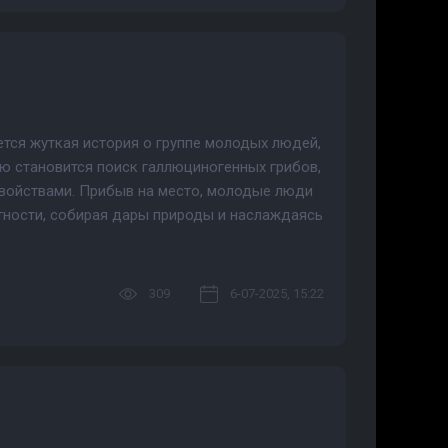
тся жуткая история о группе молодых людей,
ю становится поиск галлюциногенных грибов,
войствами. Прибыв на место, молодые люди
тности, собирая дары природы и наслаждаясь
309
6-07-2025, 15:22