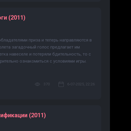
ги (2011)
бладателями приза и теперь направляются в
олета загадочный голос предлагает им
егка навеселе и потеряли бдительность, то с
рительно ознакомиться с условиями игры.
370
6-07-2025, 22:26
ификации (2011)