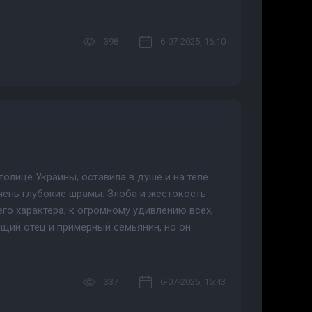
398
6-07-2025, 16:10
олице Украины, оставила в душе и на теле
ень глубокие шрамы. Злоба и жестокость
го характера, к огромному удивлению всех,
ящий отец и примерный семьянин, но он
337
6-07-2025, 15:43