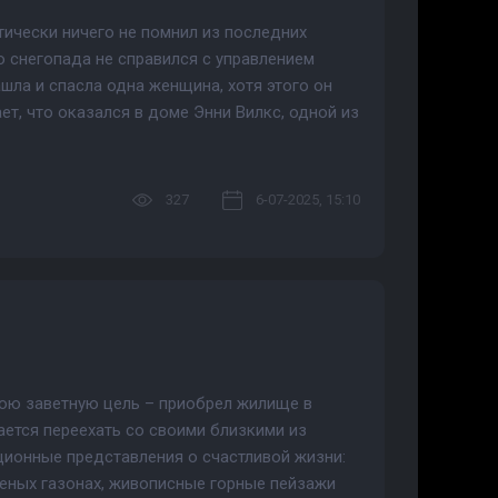
ически ничего не помнил из последних
о снегопада не справился с управлением
ашла и спасла одна женщина, хотя этого он
ает, что оказался в доме Энни Вилкс, одной из
327
6-07-2025, 15:10
свою заветную цель – приобрел жилище в
ается переехать со своими близкими из
ционные представления о счастливой жизни:
леных газонах, живописные горные пейзажи