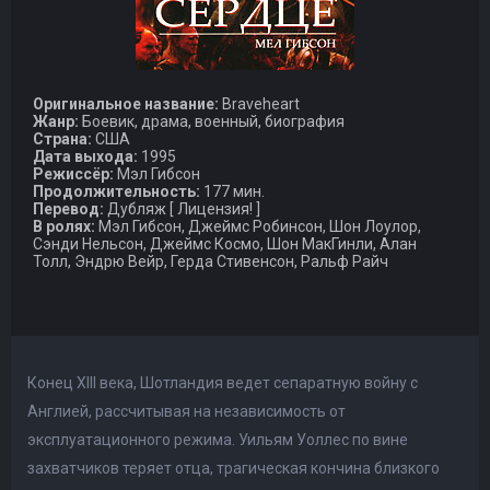
Оригинальное название:
Braveheart
Жанр:
Боевик, драма, военный, биография
Страна:
США
Дата выхода:
1995
Режиссёр:
Мэл Гибсон
Продолжительность:
177 мин.
Перевод:
Дубляж [ Лицензия! ]
В ролях:
Мэл Гибсон, Джеймс Робинсон, Шон Лоулор,
Сэнди Нельсон, Джеймс Космо, Шон МакГинли, Алан
Толл, Эндрю Вейр, Герда Стивенсон, Ральф Райч
Конец XIII века, Шотландия ведет сепаратную войну с
Англией, рассчитывая на независимость от
эксплуатационного режима. Уильям Уоллес по вине
захватчиков теряет отца, трагическая кончина близкого