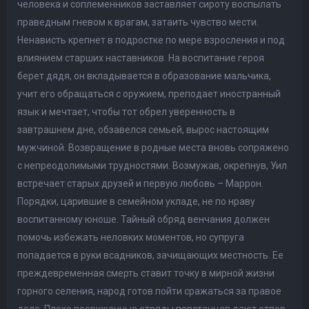
человека и соплеменников заставляет сироту воспылать
праведным гневом к врагам, затаить чувство мести.
Ненависть крепнет в подростке по мере взросления и под
влиянием старших наставников. На воспитание героя
берет дядя, он вкладывается в образование мальчика,
учит его обращаться с оружием, преподает иностранный
язык и мечтает, чтобы тот обрел уверенность в
завтрашнем дне, обзавелся семьей, вырос настоящим
мужчиной. Возвращение в родные места вновь сопряжено
с непреодолимыми трудностями. Возмужав, окрепнув, Уил
встречает старых друзей и первую любовь – Маррон.
Порядки, царившие в семейном укладе, не по нраву
воспитанному юноше. Тайный обряд венчания должен
помочь избежать неловких моментов, но супруга
попадается в руки всадников, зачищающих местность. Ее
преждевременная смерть ставит точку в мирной жизни
горного селения, народ готов пойти сражаться за правое