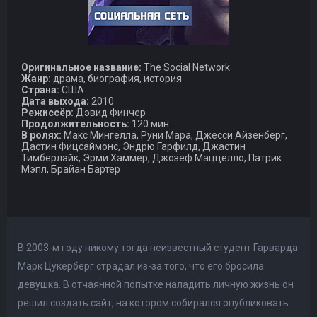
Оригинальное название:
The Social Network
Жанр:
драма, биография, история
Страна:
США
Дата выхода:
2010
Режиссёр:
Дэвид Финчер
Продолжительность:
120 мин.
В ролях:
Макс Мингелла, Руни Мара, Джесси Айзенберг,
Дастин Фицсаймонс, Эндрю Гарфилд, Джастин
Тимберлэйк, Эрми Хаммер, Джозеф Маццелло, Патрик
Мэпл, Брайан Бартер
В 2003-м году никому тогда неизвестный студент Гарварда
Марк Цукерберг страдал из-за того, что его бросила
девушка. В отчаянной попытке наладить личную жизнь он
решил создать сайт, на котором собирался опубликовать