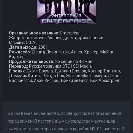
Оригинальное название:
Enterprise
Жанр:
фантастика, боевик, драма, приключения
Страна:
США
Дата выхода:
2001
Режиссёр:
Дэвид Ливингстон, Аллен Крокер, Майкл
Виджер
Продолжительность:
26 серий по 43 мин.
Перевод:
Русская озвучка CTC | SDI Media
В ролях:
Скотт Бакула, Джолин Блэлок, Коннор Триннир,
Доминик Китинг, Линда Пак, Энтони Монтгомери, Джон
Биллингсли, Ивэн Инглиш, Бризи зе Бигл, Вон Армстронг
В 22-м веке человечество, после долгих лет ограничения
передвижений постепенным руководством вулканцев,
выпускает в просторы галактики корабль NX-01, известный