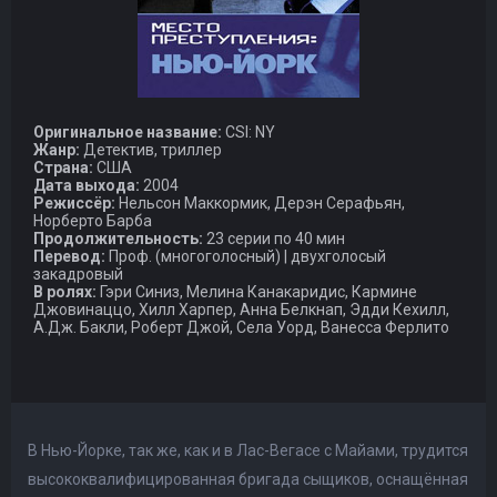
Оригинальное название:
CSI: NY
Жанр:
Детектив, триллер
Страна:
США
Дата выхода:
2004
Режиссёр:
Нельсон Маккормик, Дерэн Серафьян,
Норберто Барба
Продолжительность:
23 серии по 40 мин
Перевод:
Проф. (многоголосный) | двухголосый
закадровый
В ролях:
Гэри Синиз, Мелина Канакаридис, Кармине
Джовинаццо, Хилл Харпер, Анна Белкнап, Эдди Кехилл,
А.Дж. Бакли, Роберт Джой, Села Уорд, Ванесса Ферлито
В Нью-Йорке, так же, как и в Лас-Вегасе с Майами, трудится
высококвалифицированная бригада сыщиков, оснащённая