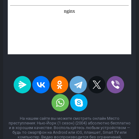
На нашем сайте вы можете смотреть онлайн Место
преступления: Нью-Йорк (1 сезон) (2004) абсолютно бесплатно
и в хорошем качестве. Воспользуйтесь любым устройством —
будь то смартфон на Android или iOS, планшет, Smart TV или
компьютер. Видео воспроизводится без ограничений,