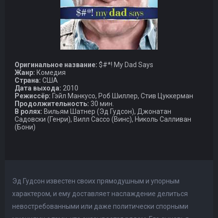
Оригинальное название:
$#*! My Dad Says
Жанр:
Комедия
Страна:
США
Дата выхода:
2010
Режиссёр:
Гэйл Манкусо, Роб Шиллер, Стив Цуккерман
Продолжительность:
30 мин.
В ролях:
Вильям Шатнер (Эд Гудсон), Джонатан
Садовски (Генри), Вилл Сассо (Винс), Николь Салливан
(Бони)
Эд Гудсон известен своих прямодушным и упорным
характером, и ему доставляет наслаждение делиться
невостребованными или даже политически спорными