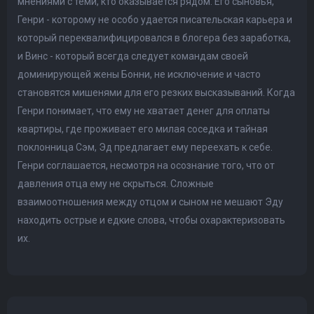
мнениями с теми, кто оказывается рядом. Его сыновья,
Генри - которому не особо удается писательская карьера и
который переквалифицировался в блогера без заработка,
и Винс - который всегда следует командам своей
доминирующей жены Бонни, не исключение и часто
становятся мишенями для его резких высказываний. Когда
Генри понимает, что ему не хватает денег для оплаты
квартиры, где проживает его милая соседка и тайная
поклонница Сэм, Эд предлагает ему переехать к себе.
Генри соглашается, несмотря на осознание того, что от
давления отца ему не скрыться. Сложные
взаимоотношения между отцом и сыном не мешают Эду
находить острые и едкие слова, чтобы охарактеризовать
их.