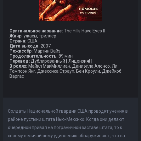
Оригинальное название:
The Hills Have Eyes II
Жанр:
ужасы, триллер
Страна:
США
Дата выхода:
2007
Режиссёр:
Мартин Вайз
Продолжительность:
89 мин.
Перевод:
Дублированный [ Лицензия! ]
В ролях:
Майкл МакМиллиан, Даниэлла Алонсо, Ли
Томпсон Янг, Джессика Страуп, Бен Кроули, Джейкоб
Варгас
Солдаты Национальной гвардии США проводят учения в
районе пустыни штата Нью-Мексико. Когда они делают
очередной привал на пограничной заставе штата, то к
своему величайшему удивлению обнаруживают, что на