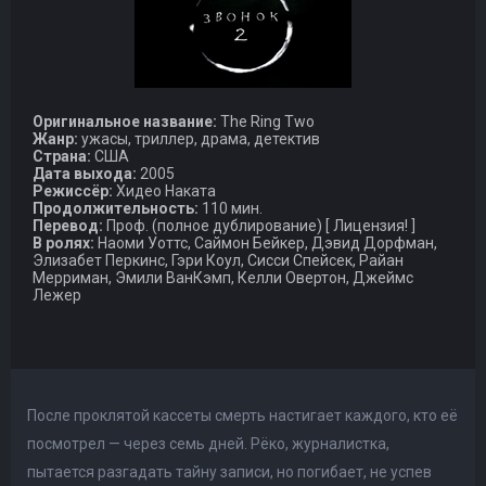
Оригинальное название:
The Ring Two
Жанр:
ужасы, триллер, драма, детектив
Страна:
США
Дата выхода:
2005
Режиссёр:
Хидео Наката
Продолжительность:
110 мин.
Перевод:
Проф. (полное дублирование) [ Лицензия! ]
В ролях:
Наоми Уоттс, Саймон Бейкер, Дэвид Дорфман,
Элизабет Перкинс, Гэри Коул, Сисси Спейсек, Райан
Мерриман, Эмили ВанКэмп, Келли Овертон, Джеймс
Лежер
После проклятой кассеты смерть настигает каждого, кто её
посмотрел — через семь дней. Рёко, журналистка,
пытается разгадать тайну записи, но погибает, не успев