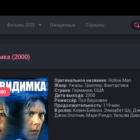
Фильмы 2025
Ожидаемые
Сериалы
Фильмы 2024
ка (2000)
Фильмы 2023
Оригинальное название:
Hollow Man
Фильмы 2022
Жанр:
Ужасы, Триллер, Фантастика
Страна:
Германия, США
080
Фильмы 2021
Дата выхода:
2000
Режиссёр:
Пол Верховен
Продолжительность:
119 мин.
Фильмы 2020
В ролях:
Кевин Бейкон, Элизабет Шу, Джо
Джои Злотник, Мэри Рэндл, Уильям Дивэ