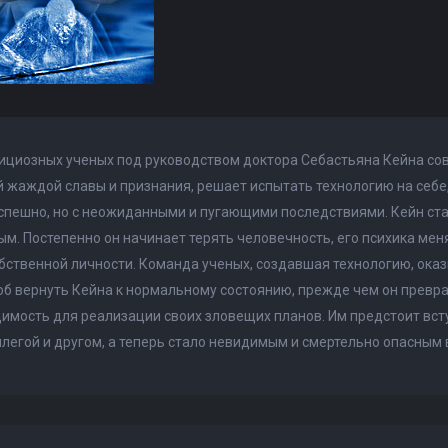
ициозных ученых под руководством доктора Себастьяна Кейна сов
жаждой славы и признания, решает испытать технологию на себе
спешно, но с неожиданными и пугающими последствиями. Кейн ст
м. Постепенно он начинает терять человечность, его психика мен
бственной личности. Команда ученых, создавшая технологию, ока
об вернуть Кейна к нормальному состоянию, прежде чем он превра
имость для реализации своих зловещих планов. Им предстоит всту
ллегой и другом, а теперь стало невидимым и смертельно опасным 