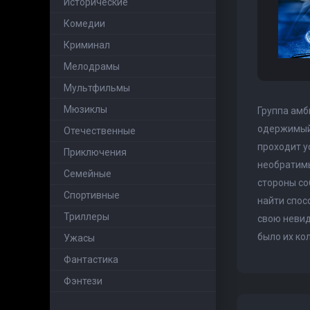
Исторические
Комедии
Криминал
Мелодрамы
Мультфильмы
Мюзиклы
Группа амб
одержимый 
Отечественные
проходит у
Приключения
необратимы
Семейные
стороны со
Cпортивные
найти спос
Триллеры
свою невид
было их ко
Ужасы
Фантастика
Фэнтези