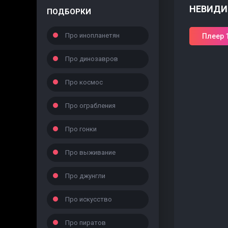
НЕВИДИ
ПОДБОРКИ
Про инопланетян
Плеер 
Про динозавров
Про космос
Про ограбления
Про гонки
Про выживание
Про джунгли
Про искусство
Про пиратов