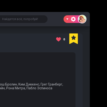
0
ш Бролин, Ким Диккенс, Грег Гранберг,
йн, Рона Митра, Пабло Эспиноса