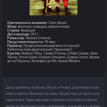
Оригинальное название:
Case départ
Жанр:
фэнтези, комедия, приключения
Страна:
Франция
Дата выхода:
2011
Режиссёр:
Лионел Стекете
Продолжительность:
95 мин.
Перевод:
Профессиональный многоголосый |
Любительский двухголосый [ Лицензия! ]
В ролях:
Фабрис Эбоу, Томас Н’Гиоль, Стефи Селма, Эрик
Эбони, Этьен Шико, Катрин Осмален, Дэвид Селлз, Франк
де ла Персонн, Жозефин де Мо, Франк Мижон
Двое приёмных братьев, Жоэль и Режис, различаются как
небо и земля. Сближает их лишь общий отец, которого они
едва знают. Едва ладящий с жизнью и без работы Жоэль
видит во Франции страну неприязни к чужакам, в то время