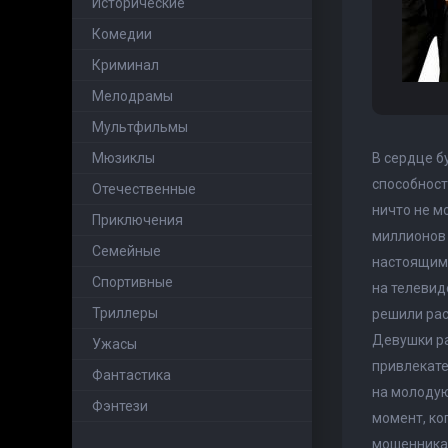
Исторические
Комедии
Криминал
Мелодрамы
Мультфильмы
Мюзиклы
В сердце б
способност
Отечественные
ничто не м
Приключения
миллионов 
Семейные
настоящим 
Cпортивные
на телевид
Триллеры
решили рас
Девушки ра
Ужасы
привлекате
Фантастика
на молодую
Фэнтези
момент, ко
мошенника,