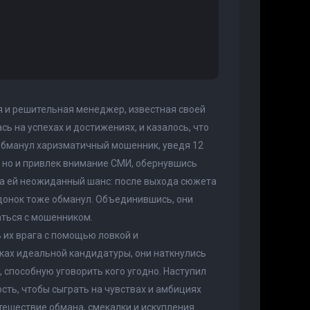
я и решительная менеджер, известная своей
ь на успехах и достижениях, и казалось, что
 обманул харизматичный мошенник, уведя 12
, но и привлек внимание СМИ, обернувшись
ла ей неожиданный шанс: после выхода сюжета
донок тоже обманул. Объединившись, они
аться с мошенником.
 их врага с помощью ловкой и
исках идеальной кандидатуры, они наткнулись
способную уговорить кого угодно. Наступил
сть, чтобы сыграть на чувствах и амбициях
ешествие обмана, смекалки и искупления