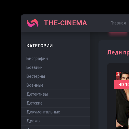
THE-CINEMA
Главная
КАТЕГОРИИ
Леди пр
Биографии
Боевики
Вестерны
HD 1
Военные
Детективы
Детские
Документальные
Драмы