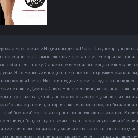
урной деловой жизни Индии находится Райна Парулекар, уверенна
ью преодолевать самые сложные препятствия. Её карьера строилас
ожет сбить её с толку. Однако всё изменилось, когда её компанию
рупий. Этот ужасный инцидент не только стал громким скандалом
позором для Райны. Но в эти трудные времена судьба преподнес
ении её нашли Димпл и Сайра — две женщины, которых этот же по
крыть хитрый план, чтобы восстановить справедливость и поквит
зработали стратегию, которая заключалась в том, чтобы заманить
льной "куколки", которая сыграет ключевую роль в их затее. В по
 женщину, обладающую редким талантом манипуляции и обаяния, 
гда им пришлось соединить усилия и использовать свою находчиво
 одновременно выстраивая сложную игру. Это захватывающее пут