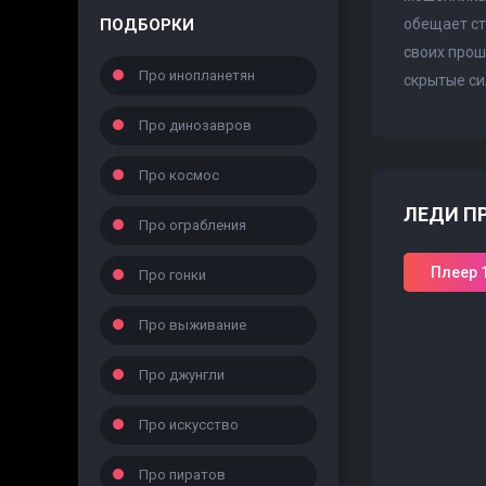
ПОДБОРКИ
обещает ст
своих прош
Про инопланетян
скрытые си
Про динозавров
Про космос
ЛЕДИ ПР
Про ограбления
Плеер 
Про гонки
Про выживание
Про джунгли
Про искусство
Про пиратов