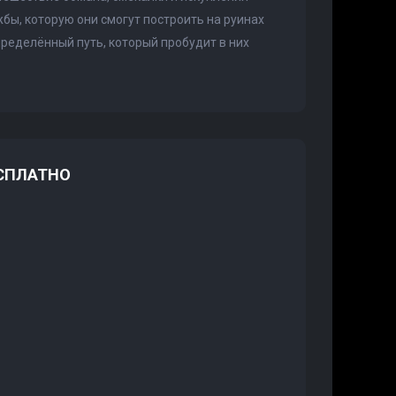
жбы, которую они смогут построить на руинах
пределённый путь, который пробудит в них
ЕСПЛАТНО