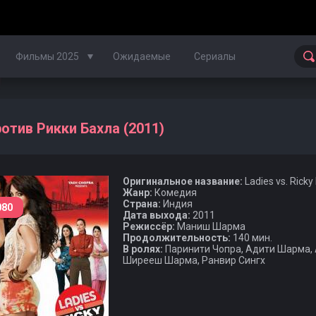
Фильмы 2025
Ожидаемые
Сериалы
Фильмы 2024
отив Рикки Бахла (2011)
Фильмы 2023
Оригинальное название:
Ladies vs. Ricky
Фильмы 2022
Жанр:
Комедия
Страна:
Индия
080
Фильмы 2021
Дата выхода:
2011
Режиссёр:
Маниш Шарма
Продолжительность:
140 мин.
Фильмы 2020
В ролях:
Паринити Чопра, Адити Шарма,
Ширееш Шарма, Ранвир Сингх