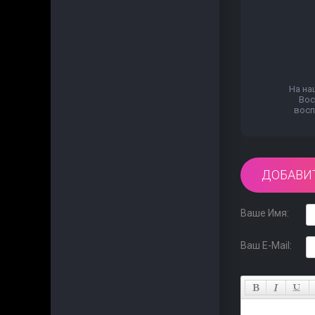
На на
Вос
восп
ДОБАВИ
Ваше Имя:
Ваш E-Mail: