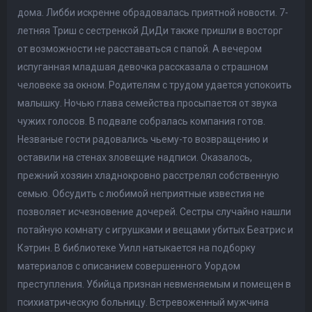
дома. Либби искренне обрадовалась приятной новости. 7-
летняя Триш с сестренкой ДиДи также пришли в восторг
от возможности не расставаться с папой. А вечером
испуганная младшая девочка рассказала о страшном
человеке за окном. Родителям с трудом удается успокоить
малышку. Ночью глава семейства просыпается от звука
чужих голосов. В подвале собралась компания готов.
Незваные гости радовались чьему-то возвращению и
оставили на стенах зловещие надписи. Оказалось,
прежний хозяин хладнокровно расстрелял собственную
семью. Обсудить с любимой неприятные известия не
позволяет исчезновение дочерей. Сестры случайно нашли
потайную комнату с игрушками и вещами убитых Беатрис и
Кэтрин. В библиотеке Уилл натыкается на подборку
материалов с описанием совершенного Уордом
преступления. Убийца признан невменяемым и помещен в
психиатрическую больницу. Встревоженный мужчина