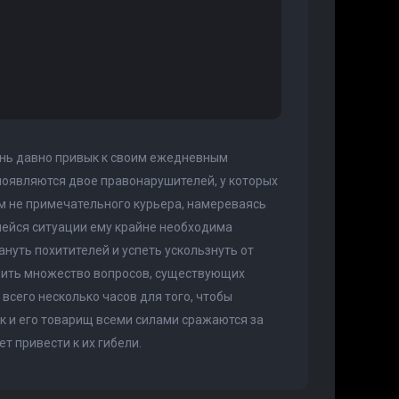
ень давно привык к своим ежедневным
появляются двое правонарушителей, у которых
м не примечательного курьера, намереваясь
шейся ситуации ему крайне необходима
нуть похитителей и успеть ускользнуть от
снить множество вопросов, существующих
всего несколько часов для того, чтобы
к и его товарищ всеми силами сражаются за
т привести к их гибели.