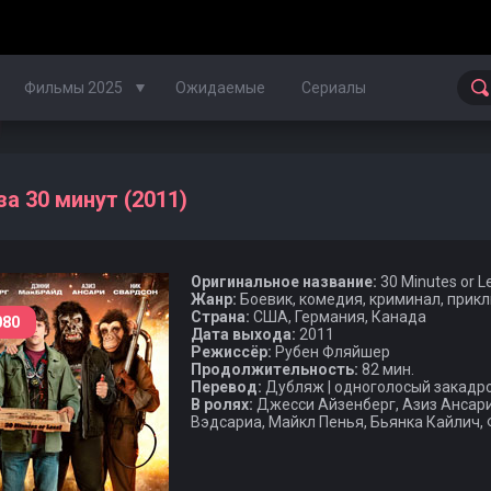
Фильмы 2025
Ожидаемые
Сериалы
Фильмы 2024
за 30 минут (2011)
Фильмы 2023
Оригинальное название:
30 Minutes or L
Фильмы 2022
Жанр:
Боевик, комедия, криминал, прик
Страна:
США, Германия, Канада
080
Фильмы 2021
Дата выхода:
2011
Режиссёр:
Рубен Фляйшер
Продолжительность:
82 мин.
Фильмы 2020
Перевод:
Дубляж | одноголосый закадр
В ролях:
Джесси Айзенберг, Азиз Ансар
Вэдсариа, Майкл Пенья, Бьянка Кайлич,