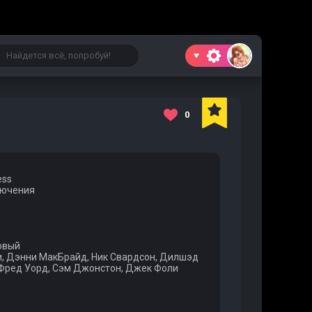
0
ess
лючения
овый
и, Дэнни МакБрайд, Ник Свардсон, Дилшэд
 Фред Уорд, Сэм Джонстон, Джек Фоли