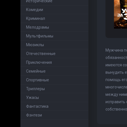
Исторические
Комедии
Криминал
Мелодрамы
Мультфильмы
Мюзиклы
Мужчина по
Отечественные
обязанност
Приключения
имеются со
Семейные
вынудить е
помощь его
Cпортивные
многочисле
Триллеры
между ними
Ужасы
исправить 
Фантастика
собственно
Фэнтези