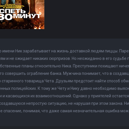
 имени Ник зарабатывает на жизнь доставкой людям пиццы. Пар
ям и не ожидает никаких сюрпризов. Но неожиданно в его судьбе 
бственные планы относительно Ника. Преступники похищают ниче
го совершить ограбление банка. Мужчина понимает, что в создав
 старинного товарища Чета. Друзьям предстоит найти способ обма
нных полицейских. К тому же Чету и Нику давно необходимо выя
 и касающихся их взаимоотношений. Однако у приятелей остается 
создавшуюся непростую ситуацию, не нарушая при этом закона. Ни
е спасение, понимая, что даже самая незначительная ошибка може