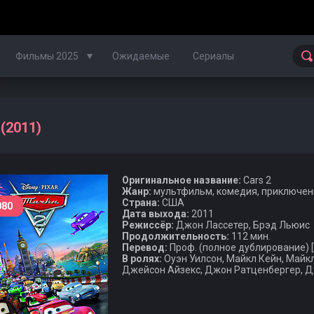
Фильмы 2025
Ожидаемые
Сериалы
Фильмы 2024
 (2011)
Фильмы 2023
Оригинальное название:
Cars 2
Фильмы 2022
Жанр:
мультфильм, комедия, приключен
Страна:
США
080
Фильмы 2021
Дата выхода:
2011
Режиссёр:
Джон Лассетер, Брэд Льюис
Продолжительность:
112 мин.
Фильмы 2020
Перевод:
Проф. (полное дублирование) [
В ролях:
Оуэн Уилсон, Майкл Кейн, Майк
Джейсон Айзекс, Джон Ратценбергер, Д