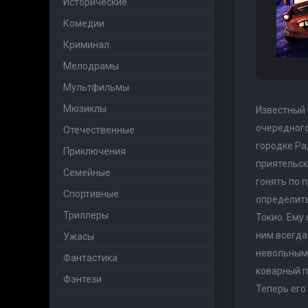
Исторические
Комедии
Криминал
Мелодрамы
Мультфильмы
Мюзиклы
Известный 
очередного
Отечественные
городке Ра
Приключения
приятельск
Семейные
гонять по п
Cпортивные
определить
Триллеры
Токио. Ему
ним всегда
Ужасы
невольным 
Фантастика
коварный п
Фэнтези
Теперь его