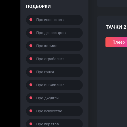
ПОДБОРКИ
Про инопланетян
ТАЧКИ 2
Про динозавров
Плеер 
Про космос
Про ограбления
Про гонки
Про выживание
Про джунгли
Про искусство
Про пиратов