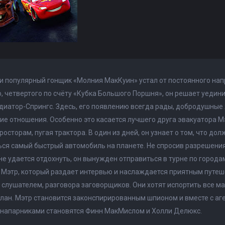
и популярный гонщик «Молния МакКуин» устал от постоянного нап
, четвертого по счёту «Кубка Большого Поршня», он решает уеди
диатор-Спрингс. Здесь, его появлению всегда рады, добродушные
ие отношения. Особенно это касается лучшего друга эвакуатора М
росторам, пугая трактора. В один из дней, он узнает о том, что до
ся самый быстрый автомобиль на планете. Не спросив разрешения,
 не удается отдохнуть, он вынужден отправиться в турне по города
 Мэтр, который раздает интервью и наслаждается приятным путеш
слушателем, разговора заговорщиков. Они хотят испортить все м
лан. Мэтр становится законспирированным шпионом и вместе с аг
 напарниками становятся Финн МакМислом и Холли Делюкс.