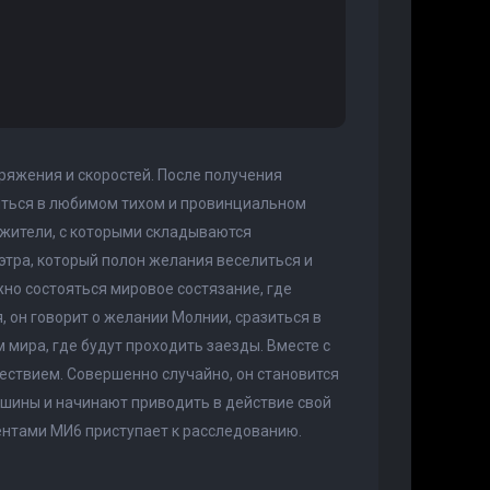
ряжения и скоростей. После получения
ниться в любимом тихом и провинциальном
 жители, с которыми складываются
этра, который полон желания веселиться и
лжно состояться мировое состязание, где
 он говорит о желании Молнии, сразиться в
м мира, где будут проходить заезды. Вместе с
ествием. Совершенно случайно, он становится
ашины и начинают приводить в действие свой
ентами МИ6 приступает к расследованию.