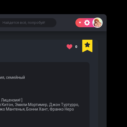
0
ия, семейный
 Лицензия! ]
л Китон, Эмили Мортимер, Джон Туртурро,
жо Мантенья, Бонни Хант, Франко Неро