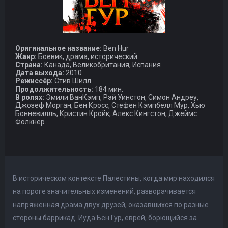
Оригинальное название:
Ben Hur
Жанр:
Боевик, драма, исторический
Страна:
Канада, Великобритания, Испания
Дата выхода:
2010
Режиссёр:
Стив Шилл
Продолжительность:
184 мин.
В ролях:
Эмили ВанКэмп, Рэй Уинстон, Симон Андреу,
Джозеф Морган, Бен Кросс, Стефен Кэмпбелл Мур, Хью
Бонневилль, Кристин Кройк, Алекс Кингстон, Джеймс
Фолкнер
В историческом контексте Палестины, когда мир находился
на пороге значительных изменений, разворачивается
напряженная драма двух друзей, оказавшихся по разные
стороны баррикад. Иуда Бен Гур, еврей, борющийся за