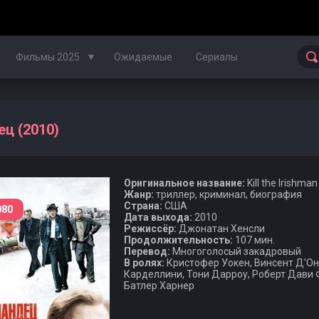
Фильмы 2025
Ожидаемые
Сериалы
Фильмы 2024
ц (2010)
Фильмы 2023
Оригинальное название:
Kill the Irishman
Фильмы 2022
Жанр:
триллер, криминал, биография
Страна:
США
080
Фильмы 2021
Дата выхода:
2010
Режиссёр:
Джонатан Хенсли
Продолжительность:
107 мин.
Фильмы 2020
Перевод:
Многоголосый закадровый
В ролях:
Кристофер Уокен, Винсент Д'Он
Карделлини, Тони Дарроу, Роберт Дави 
Батлер Харнер