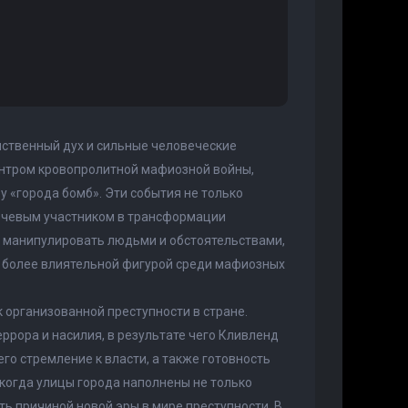
нственный дух и сильные человеческие
 центром кровопролитной мафиозной войны,
у «города бомб». Эти события не только
лючевым участником в трансформации
ю манипулировать людьми и обстоятельствами,
е более влиятельной фигурой среди мафиозных
 организованной преступности в стране.
ррора и насилия, в результате чего Кливленд
о стремление к власти, а также готовность
 когда улицы города наполнены не только
ть причиной новой эры в мире преступности. В