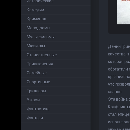
Исторические
Комедии
Криминал
Мелодрамы
Мультфильмы
Мюзиклы
Дэнни Грин
качества, 
Отечественные
которая ра
Приключения
обогатили 
Семейные
организова
Cпортивные
что позвол
Триллеры
кланов.
Эта война 
Ужасы
Конфликты,
Фантастика
стал эпице
Фэнтези
использова
звуками вы