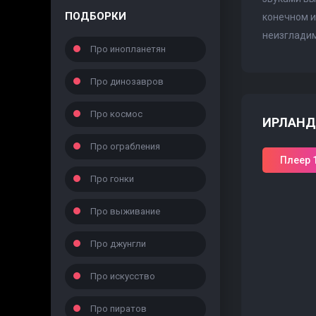
ПОДБОРКИ
конечном и
неизгладим
Про инопланетян
Про динозавров
Про космос
ИРЛАНД
Про ограбления
Плеер 
Про гонки
Про выживание
Про джунгли
Про искусство
Про пиратов