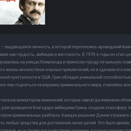
 — выдающаяся личность, в которой переплелись ирландский вои
такие как гордость, амбиции и жестокость. В 1970-е годы он стал
зразилась на улицах Кливленда и принесла городу печальную слав
его жизнь множеством опасных приключений, но и сделали его к
нной преступности в США. Грин обладал уникальной способность
ило ему подняться на вершину криминального мира, становясь вс
стала катализатором изменений, которые навсегда изменили облик
 разгоревшиеся благодаря амбициям Грина, создали атмосферу те
нтром криминальных разборок. Каждое решение Дэнни отражало ег
ть любые средства для достижения своих целей. Это было время,
стрелов, но и глухим предчувствием перемен, которые грозили ста