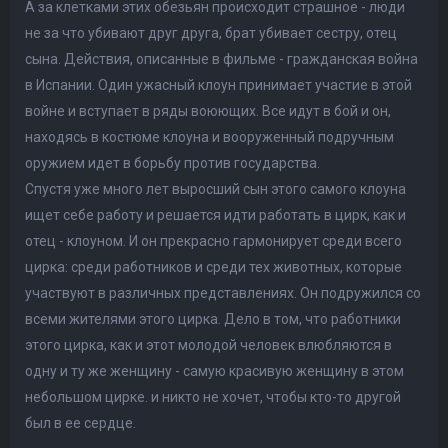
А за клетками этих обезьян происходит страшное - люди
не за что убивают друг друга, брат убивает сестру, отец
сына. Действия, описанные в фильме - гражданская война
в Испании. Один ужасный клоун принимает участие в этой
войне и вступает в ряды воюющих. Все идут в бой и он,
находясь в костюме клоуна и вооруженный подручным
оружием идет в борьбу против государства.
Спустя уже много лет выросший сын этого самого клоуна
ищет себе работу и решается идти работать в цирк, как и
отец - клоуном. И он прекрасно гармонирует среди всего
цирка: среди работников и среди тех животных, которые
участвуют в различных представлениях. Он подружился со
всеми жителями этого цирка. Дело в том, что работники
этого цирка, как и этот молодой человек влюбляются в
одну и ту же женщину - самую красивую женщину в этом
небольшом цирке. и никто не хочет, чтобы кто-то другой
был в ее сердце.