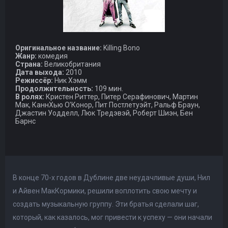
Оригинальное название:
Killing Bono
Жанр:
комедия
Страна:
Великобритания
Дата выхода:
2010
Режиссёр:
Ник Хэмм
Продолжительность:
109 мин.
В ролях:
Кристен Риттер, Питер Серафинович, Мартин
Мак, КаннХью О’Конор, Пит Постлетуэйт, Ральф Браун,
Джастин Уодделл, Люк Тредэвэй, Роберт Шиэн, Бен
Барнс
В конце 70-х годов в Дублине две неудачливые души, Нил
и Айвен МакКормики, решили воплотить свою мечту и
создать музыкальную группу. Эти братья сделали шаг,
который, как казалось, мог привести к успеху — они начали