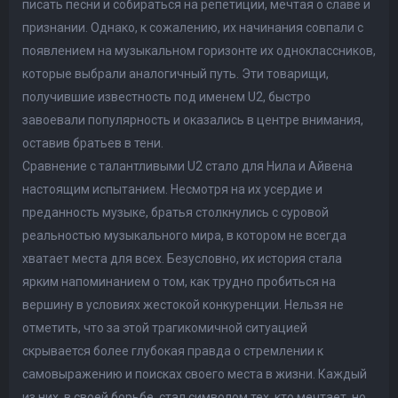
писать песни и собираться на репетиции, мечтая о славе и
признании. Однако, к сожалению, их начинания совпали с
появлением на музыкальном горизонте их одноклассников,
которые выбрали аналогичный путь. Эти товарищи,
получившие известность под именем U2, быстро
завоевали популярность и оказались в центре внимания,
оставив братьев в тени.
Сравнение с талантливыми U2 стало для Нила и Айвена
настоящим испытанием. Несмотря на их усердие и
преданность музыке, братья столкнулись с суровой
реальностью музыкального мира, в котором не всегда
хватает места для всех. Безусловно, их история стала
ярким напоминанием о том, как трудно пробиться на
вершину в условиях жестокой конкуренции. Нельзя не
отметить, что за этой трагикомичной ситуацией
скрывается более глубокая правда о стремлении к
самовыражению и поисках своего места в жизни. Каждый
из них, в своей борьбе, стал символом тех, кто мечтает, но