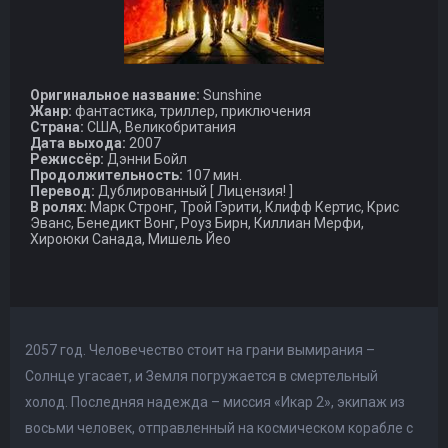
Оригинальное название:
Sunshine
Жанр:
фантастика, триллер, приключения
Страна:
США, Великобритания
Дата выхода:
2007
Режиссёр:
Дэнни Бойл
Продолжительность:
107 мин.
Перевод:
Дублированный [ Лицензия! ]
В ролях:
Марк Стронг, Трой Гэрити, Клифф Кертис, Крис
Эванс, Бенедикт Вонг, Роуз Бирн, Киллиан Мерфи,
Хироюки Санада, Мишель Йео
2057 год. Человечество стоит на грани вымирания –
Солнце угасает, и Земля погружается в смертельный
холод. Последняя надежда – миссия «Икар 2», экипаж из
восьми человек, отправленный на космическом корабле с