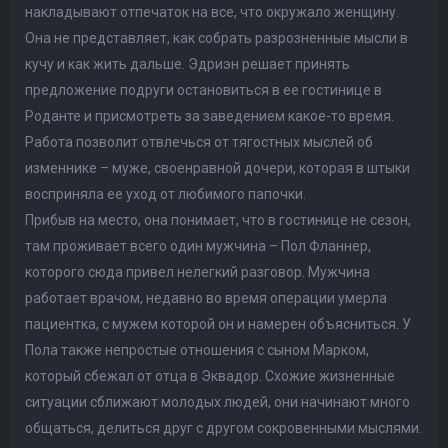
накладывают отпечаток на все, что окружало женщину.
Она не представляет, как собрать разрозненные мысли в
кучу и как жить дальше. Эдриэн решает принять
предложение подруги остановиться в ее гостинице в
Роданте и присмотреть за заведением какое-то время.
Работа позволит отвлечься от тягостных мыслей об
изменнике – муже, своенравной дочери, которая в штыки
восприняла ее уход от любимого папочки.
Прибыв на место, она понимает, что в гостинице не сезон,
там проживает всего один мужчина – Пол Фланнер,
которого сюда привел нелегкий разговор. Мужчина
работает врачом, недавно во время операции умерла
пациентка, с мужем которой он и намерен объясниться. У
Пола также непростые отношения с сыном Марком,
который сбежал от отца в Эквадор. Схожие жизненные
ситуации сближают молодых людей, они начинают много
общаться, делиться друг с другом сокровенными мыслями.