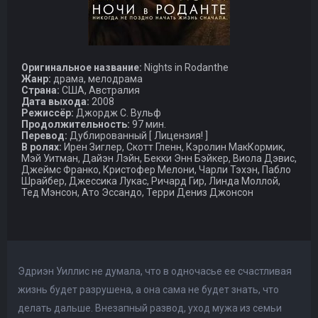
Оригинальное название:
Nights in Rodanthe
Жанр:
драма, мелодрама
Страна:
США, Австралия
Дата выхода:
2008
Режиссёр:
Джордж С. Вульф
Продолжительность:
97 мин.
Перевод:
Дублированный [ Лицензия! ]
В ролях:
Ирен Зиглер, Скотт Гленн, Кэролин МакКормик,
Мэй Уитман, Дайэн Лэйн, Бекки Энн Бэйкер, Виола Дэвис,
Джеймс Франко, Кристофер Мелони, Чарли Тэхэн, Пабло
Шрайбер, Джессика Лукас, Ричард Гир, Линда Моллой,
Тед Мэнсон, Ато Эссандо, Терри Дениз Джонсон
Эдриэн Уиллис не думала, что в одночасье ее счастливая
жизнь будет разрушена, а она сама не будет знать, что
делать дальше. Внезапный развод, уход мужа из семьи