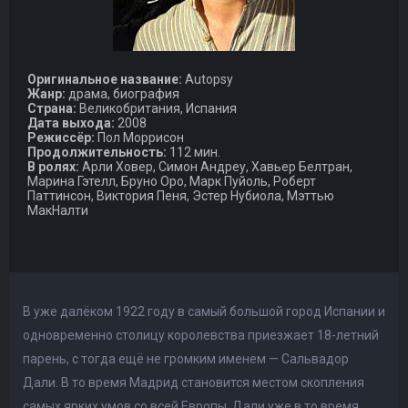
Оригинальное название:
Autopsy
Жанр:
драма, биография
Страна:
Великобритания, Испания
Дата выхода:
2008
Режиссёр:
Пол Моррисон
Продолжительность:
112 мин.
В ролях:
Арли Ховер, Симон Андреу, Хавьер Белтран,
Марина Гэтелл, Бруно Оро, Марк Пуйоль, Роберт
Паттинсон, Виктория Пеня, Эстер Нубиола, Мэттью
МакНалти
В уже далёком 1922 году в самый большой город Испании и
одновременно столицу королевства приезжает 18-летний
парень, с тогда ещё не громким именем — Сальвадор
Дали. В то время Мадрид становится местом скопления
самых ярких умов со всей Европы. Дали уже в то время