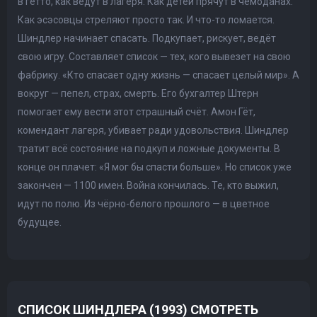
в гетто, как ведут в лагеря. Как детей прячут в чемоданах.
Как эсэсовцы стреляют просто так. И что-то ломается.
Шиндлер начинает спасать. Подкупает, рискует, ведёт
свою игру. Составляет список — тех, кого вывезет на свою
фабрику. «Кто спасает одну жизнь — спасает целый мир». А
вокруг — пепел, страх, смерть. Его бухгалтер Штерн
помогает ему вести этот страшный счёт. Амон Гёт,
комендант лагеря, убивает ради удовольствия. Шиндлер
тратит всё состояние на подкуп и ложные документы. В
конце он плачет: «Я мог бы спасти больше». Но список уже
закончен — 1100 имен. Война кончилась. Те, кто выжил,
идут по полю. Из чёрно-белого прошлого — в цветное
будущее.
СПИСОК ШИНДЛЕРА (1993) СМОТРЕТЬ