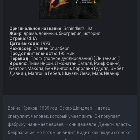
Оригинальное название:
Schindler's List
Жанр:
драма, военный, биография, история
Страна:
США
Дата выхода:
1993
Режиссёр:
Стивен Спилберг
Продолжительность:
195 мин.
Перевод:
Проф. (полное дублирование) [ Лицензия! ]
В ролях:
Лиам Нисон, Джонатан Сагалл, Рэйф Файнс,
Беатрис Макола, Бен Кингсли, Кэролайн Гудолл, Эмбет
Дэвидц, Малгоша Гебел, Шмуэль Леви, Марк Иванир
Война. Краков, 1939 год. Оскар Шиндлер — делец,
спекулянт, человек, который умеет жить. Он покупает
фабрику, нанимает евреев — они дешевле. Деньги, власть,
безразличие. Но потом он видит. Видит, как людей сгоняют