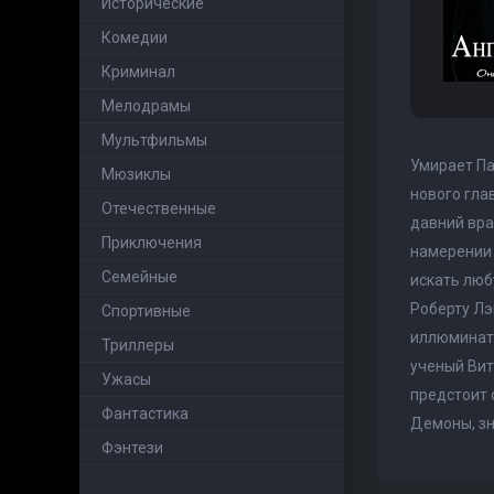
Исторические
Комедии
Криминал
Мелодрамы
Мультфильмы
Умирает Па
Мюзиклы
нового гла
Отечественные
давний вра
Приключения
намерении 
Семейные
искать люб
Роберту Лэ
Cпортивные
иллюминато
Триллеры
ученый Вит
Ужасы
предстоит 
Фантастика
Демоны, зн
Фэнтези