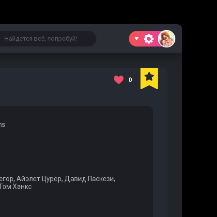
0
ns
гор, Айэлет Цурер, Давид Паскези,
 Том Хэнкс