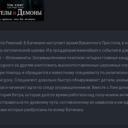
па Римский. В Ватикане наступает время Вакантного Престола, в 
ву католической церкви. И в преддверии важнейшего события в д
г – Иллюминаты. Злоумышленники похитили четырех главных канд
одного за другим уничтожить высокопоставленных церковных слу
ую помощь и обращается к известному специалисту по религиозн
нгдону. Специалист довольно быстро обнаруживает детали, указ
в и начинает идти по следу злоумышленников. Вместе с Лэнгдон
тория Ветра, которая долгое время работала над получением ант
отправиться по древнему пути, составленному из символов и загад
аки которых разбросаны по всему Ватикану.