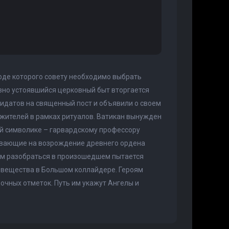
ходе которого совету необходимо выбрать
авно устоявшийся церковный быт вторгается
идатов на священный пост и объявили о своем
жителей в рамках ритуалов. Ватикан вынужден
ой символике – гарвардскому профессору
ывающие на возрождение древнего ордена
ом разобраться в произошедшем пытается
ивещества в Большом коллайдере. Героям
очных отметок. Путь им укажут Ангелы и