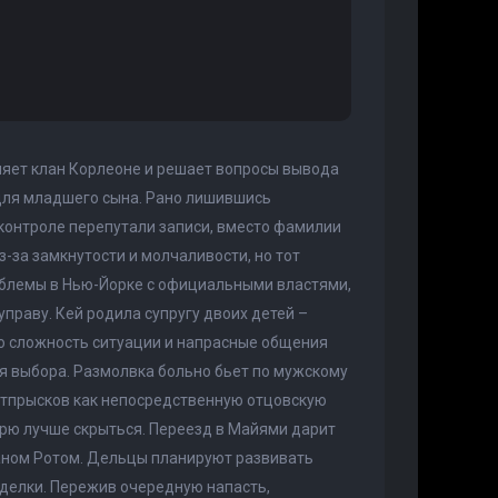
ляет клан Корлеоне и решает вопросы вывода
 для младшего сына. Рано лишившись
 контроле перепутали записи, вместо фамилии
за замкнутости и молчаливости, но тот
роблемы в Нью-Йорке с официальными властями,
управу. Кей родила супругу двоих детей –
сю сложность ситуации и напрасные общения
ляя выбора. Размолвка больно бьет по мужскому
отпрысков как непосредственную отцовскую
арю лучше скрыться. Переезд в Майями дарит
аном Ротом. Дельцы планируют развивать
сделки. Пережив очередную напасть,