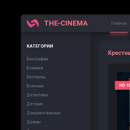
THE-CINEMA
Главная
КАТЕГОРИИ
Крестны
Биографии
Боевики
Вестерны
HD 1
Военные
Детективы
Детские
Документальные
Драмы