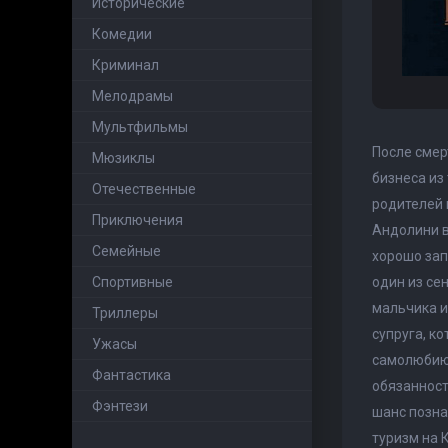
Исторические
Комедии
Криминал
Мелодрамы
Мультфильмы
После смер
Мюзиклы
бизнеса из
Отечественные
родителей 
Приключения
Андолини в
Семейные
хорошо зап
Cпортивные
один из се
мальчика и
Триллеры
супруга, к
Ужасы
самолюбию,
Фантастика
обязанност
Фэнтези
шанс позна
туризм на 