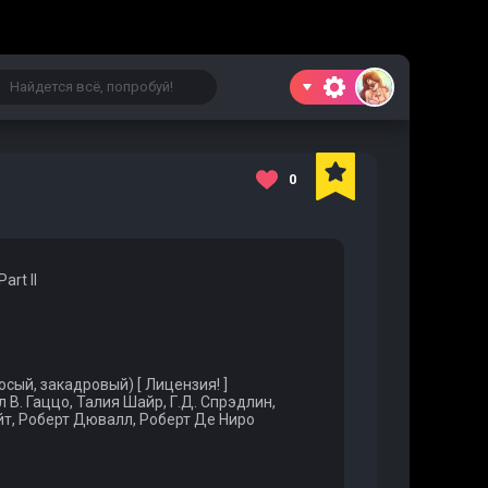
0
art II
ый, закадровый) [ Лицензия! ]
 В. Гаццо, Талия Шайр, Г.Д. Спрэдлин,
йт, Роберт Дювалл, Роберт Де Ниро