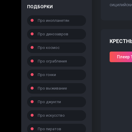
сицилийски
ПОДБОРКИ
Про инопланетян
Про динозавров
КРЕСТНЫ
Про космос
Плеер 
Про ограбления
Про гонки
Про выживание
Про джунгли
Про искусство
Про пиратов