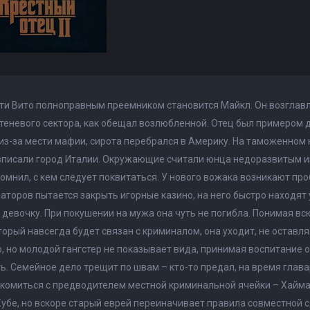
ти Вито полноправным преемником становится Майкл. Он возглав
 теневого сектора, как обещал возлюбленной. Отец был примером
из-за мести мафии, сирота перебрался в Америку. На таможенном
писали город Италии. Окружающие считали юнца недоразвитым из-
омнил, с кем следует поквитаться. У нового вожака возникают п
наторов пытается закрыть игорные казино, на него быстро находят 
 девочку. При покушении на мужа она чуть не погибла. Понимая в
оторый навсегда будет связан с криминалом, она уходит, не остав
 но молодой гангстер не показывает вида, принимая воспитание 
ь. Семейное дело трещит по швам – кто-то предал, на время глав
комиться с предводителем местной криминальной ячейки – Хайм
Кубе, но вскоре старый еврей переиначивает правила совместной 