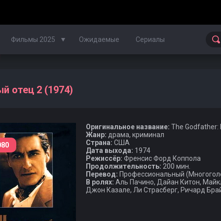
Фильмы 2025
Ожидаемые
Сериалы
Фильмы 2024
й отец 2 (1974)
Фильмы 2023
Оригинальное название:
The Godfather: P
Фильмы 2022
Жанр:
драма, криминал
Страна:
США
080
Фильмы 2021
Дата выхода:
1974
Режиссёр:
Френсис Форд Коппола
Продолжительность:
200 мин.
Фильмы 2020
Перевод:
Профессиональный (Многоголос
В ролях:
Аль Пачино, Дайан Китон, Майкл
Джон Казале, Ли Страсберг, Ричард Бра