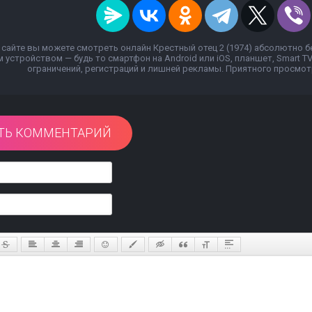
сайте вы можете смотреть онлайн Крестный отец 2 (1974) абсолютно б
устройством — будь то смартфон на Android или iOS, планшет, Smart T
ограничений, регистраций и лишней рекламы. Приятного просмотр
ТЬ КОММЕНТАРИЙ