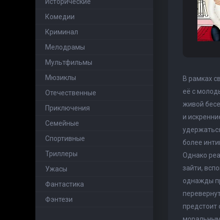
Исторические
Комедии
Криминал
Мелодрамы
Мультфильмы
Мюзиклы
В рамках с
её с молод
Отечественные
живой бесе
Приключения
и искренни
Семейные
удержаться
Cпортивные
более инти
Триллеры
Однако реа
зайти, всп
Ужасы
однажды пр
Фантастика
перевернут
Фэнтези
предстоит 
моральными