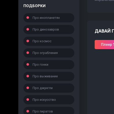
ПОДБОРКИ
Про инопланетян
Про динозавров
ДАВАЙ 
Про космос
Плеер 
Про ограбления
Про гонки
Про выживание
Про джунгли
Про искусство
Про пиратов