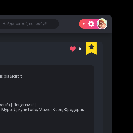
0
s pla&icirс;t
ый) [ Лицензия! ]
Муре, Джули Гайе, Майкл Коэн, Фредерик