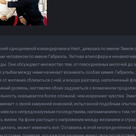
воей однодневной командировки в Нант, девушка по имени Эмили о
ым человеком по имени Габриэль. Уютная атмосфера и ненавязчи
ды. Они обсуждают множество тем, от повседневных мелочей до з
е улыбки между ними начинает возникать особая химия. Габриэль
 от желания сблизиться с ней, и вскоре разговор, наполненный ф
мный уровень, заставляя обоих задуматься о возможном продолж
льность оказывается более сложной, чем искренние чувства. Эмил
оминает о своей замужней знакомой, испытанной подобным опыто
ивела к непредсказуемым последствиям, напоминанием о том, ч
ь жизни. На фоне растущего напряжения между желанием и страхо
сделать, может изменить всё. Оставаясь в этой неопределённой с
 устоями, понимая, что каждое решение имеет свои последствия.