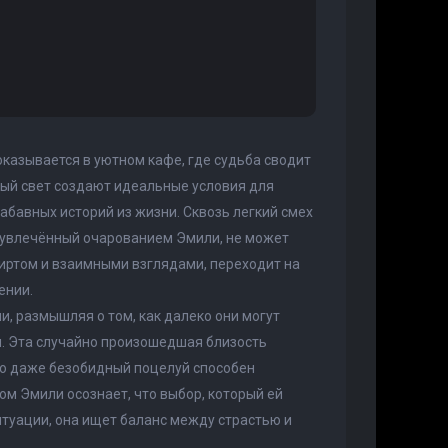
казывается в уютном кафе, где судьба сводит
вый свет создают идеальные условия для
абавных историй из жизни. Сквозь легкий смех
, увлечённый очарованием Эмили, не может
лиртом и взаимными взглядами, переходит на
ении.
и, размышляя о том, как далеко они могут
м. Эта случайно произошедшая близость
то даже безобидный поцелуй способен
м Эмили осознает, что выбор, который ей
итуации, она ищет баланс между страстью и