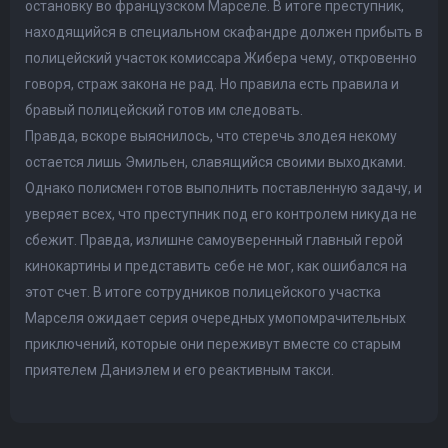
остановку во французском Марселе. В итоге преступник,
находящийся в специальном скафандре должен прибыть в
полицейский участок комиссара Жибера чему, откровенно
говоря, страж закона не рад. Но правила есть правила и
бравый полицейский готов им следовать.
Правда, вскоре выяснилось, что стеречь злодея некому
остается лишь Эмильен, славящийся своими выходками.
Однако полисмен готов выполнить поставленную задачу, и
уверяет всех, что преступник под его контролем никуда не
сбежит. Правда, излишне самоуверенный главный герой
кинокартины и представить себе не мог, как ошибался на
этот счет. В итоге сотрудников полицейского участка
Марселя ожидает серия очередных умопомрачительных
приключений, которые они переживут вместе со старым
приятелем Даниэлем и его реактивным такси.