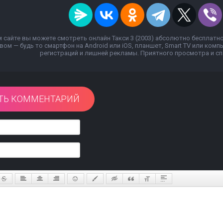
 сайте вы можете смотреть онлайн Такси 3 (2003) абсолютно бесплатн
вом — будь то смартфон на Android или iOS, планшет, Smart TV или ком
регистраций и лишней рекламы. Приятного просмотра и спа
ТЬ КОММЕНТАРИЙ