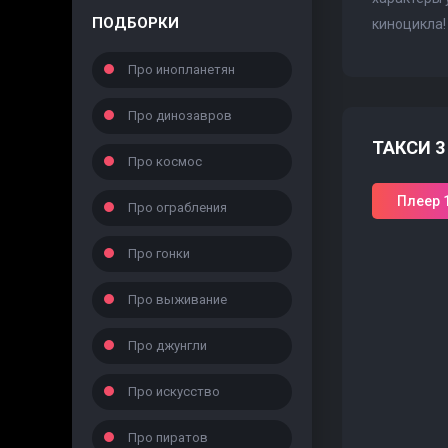
ПОДБОРКИ
киноцикла!
Про инопланетян
Про динозавров
ТАКСИ 3
Про космос
Плеер 
Про ограбления
Про гонки
Про выживание
Про джунгли
Про искусство
Про пиратов