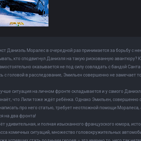
ист Даниэль Моралес в очередной раз принимается за борьбу с н
ывать, кто сподвигнул Даниэля на такую рискованную авантюру? 
амостоятельно оказывается не под силу совладать с бандой Санта
ь с головой в расследование, Эмильен совершенно не замечает тог
.
лучше ситуация на личном фронте складывается и у самого Даниэля. 
знаёт, что Лили тоже ждёт ребёнка. Однако Эмильен, совершенно
аписать про него статью, требует неотложной помощи Моралеса, 
я на два фронта!
ёт удивительная, и полная изысканного французского юмора, исто
асса комичных ситуаций, множество головокружительных автомоб
уже успевших стать родными героев – это именно то, чего так нет