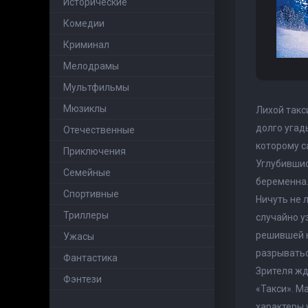
Исторические
Комедии
Криминал
Мелодрамы
Мультфильмы
Мюзиклы
Лихой такс
долго угад
Отечественные
которому с
Приключения
Углубившис
Семейные
беременна
Cпортивные
Ничуть не 
Триллеры
случайно у
решившей н
Ужасы
разрыватьс
Фантастика
Зрителя жд
Фэнтези
«Такси». М
характеры 