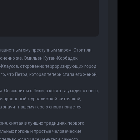
енавистным ему преступным миром. Стоит ли
Конечно же, Эмильен Кутан-Корбадек,
-Клаусов, откровенно терроризирующих город.
о, что Петра, которая теперь стала его женой,
Он ссорится с Лили, а когда та уходит от него,
 очарованный журналисткой-китаянкой,
а значит нашему герою снова придётся
рия, снятая в лучших традициях первого
ильных погонь и простые человеческие
ерпеливо ждали все ценители данного