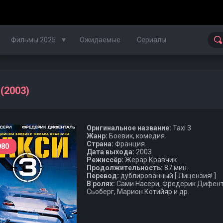
Фильмы 2025
Ожидаемые
Сериалы
Фильмы 2024
 (2003)
Фильмы 2023
Оригинальное название:
Taxi 3
Фильмы 2022
Жанр:
Боевик, комедия
Страна:
Франция
080
Фильмы 2021
Дата выхода:
2003
Режиссёр:
Жерар Кравчик
Продолжительность:
87 мин.
Фильмы 2020
Перевод:
дублированный [ Лицензия! ]
В ролях:
Сами Насери, Фредерик Дифента
Сьоберг, Марион Котийяр и др.