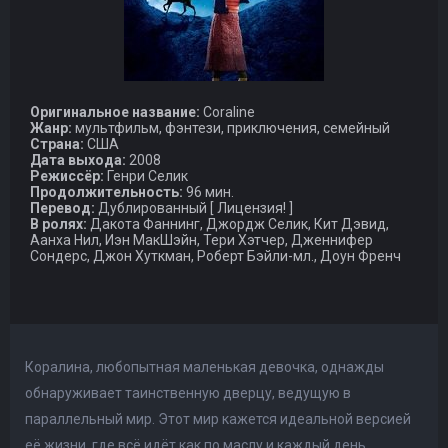
Оригинальное название:
Coraline
Жанр:
мультфильм, фэнтези, приключения, семейный
Страна:
США
Дата выхода:
2008
Режиссёр:
Генри Селик
Продолжительность:
96 мин.
Перевод:
Дублированный [ Лицензия! ]
В ролях:
Дакота Фаннинг, Джордж Селик, Кит Дэвид,
Аанха Нил, Иэн МакШэйн, Тери Хэтчер, Дженнифер
Сондерс, Джон Хуткман, Роберт Бэйли-мл., Доун Френч
Коралина, любопытная маленькая девочка, однажды
обнаруживает таинственную дверцу, ведущую в
параллельный мир. Этот мир кажется идеальной версией
её жизни, где всё идёт как по маслу и каждый день