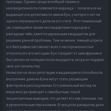
преграды. Однако среди всеобщей паники и
неопределенности появляется надежда — полагаться на
выдающегося детектива по имени Бун, у которого нет ни
одного нераскрытого дела на его счету. Этот гениальный
ум, славящийся своим нестандартным подходом к
разгадкам тайн, кажется идеальным кандидатом для
решения данной проблемы. Тем не менее, темный штрих в
его биографии заставляет всех с настороженностью
относиться к его методам: Бун страдает от шизофрении и
был уволен из полиции после инцидента, когда он подарил
свое ухо начальству.
Несмотря на свою репутацию и выдающиеся способности,
внутренние демоны Буна могут стать решающим
фактором в расследовании. Его уникальный взгляд на
вещи иногда приводит к самобытным, порой
эксцентричным выводам, что делает его как опасным, так
и увлекательным персонажем. В процессе раскрытия дела