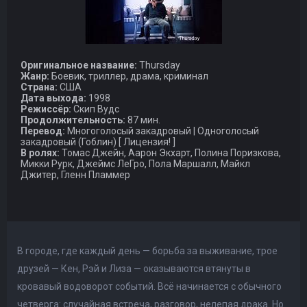
Оригинальное название:
Thursday
Жанр:
Боевик, триллер, драма, криминал
Страна:
США
Дата выхода:
1998
Режиссёр:
Скип Вудс
Продолжительность:
87 мин.
Перевод:
Многоголосый закадровый | Одноголосый
закадровый (Гоблин) [ Лицензия! ]
В ролях:
Томас Джейн, Аарон Экхарт, Полина Поризкова,
Микки Рурк, Джеймс ЛеГро, Пола Маршалл, Майкл
Джитер, Гленн Пламмер
В городе, где каждый день — борьба за выживание, трое
друзей — Кен, Рэй и Лиза — оказываются втянуты в
кровавый водоворот событий. Всё начинается с обычного
четверга: случайная встреча, разговор, нелепая драка. Но